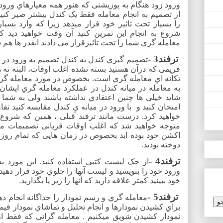
ورود زود هنگام به پوزیشنی که هنوز همه معیارهاي ورود
از تصمیم به انجام معامله فقط یک کندل بیشتر صبر کنی
را بسیار تحت تاثیر خود قرار میدهد زیرا که وارد بسیا
شروع به انجام این تمرین کنید آن وقت خواهید دید 
معامله گري شما را تحت تاثیرقرار می دادند انقدر ها ه
ترفند3 -
تصمیم گیري کندل به کندل تصمیم به ورود در م
فریمی که درآن هستید بسته نشده اغلب اوقات، البته ن
تکانه ايِ معامله گري است. بخصوص در مورد معامله گر
به معامله در میانه کندل در عملکرد معامله گري ایشان ت
شاید خیلی ها چنین اعتقادي نداشته باشند ولی به شما 
امتحان کنید و
با ورود در میانه يِ کندل مقایسه کنید 
خواهید کرد. درست مانند ترفند قبلی ، همین که شروع کن
متوجه خواهید شد که اغلب اوقات قربانی تصمیمات مع
اکشن خود بوده اید بخصوص در زمان هایی که تمام روز 
دوخته بودید.
ترفند4 -
از چک لیست کتبی استفاده کنید. این مورد 
ورود خود را بنویسید و لیست آنها را جلوي خود قرار دهید .
خود ببینید کمتر علاقه دارید که آنها را زیر پا بگذارید
.
ترفند5 -
معامله گري و رسم نمودار را جداگانه انجام ده
براي کشیدن نمودارها و انجام تحلیل و تماشاي نمودار قیم
نمودار کشیدن شویق میکنیم
.
معامله گرانی که فقط از 