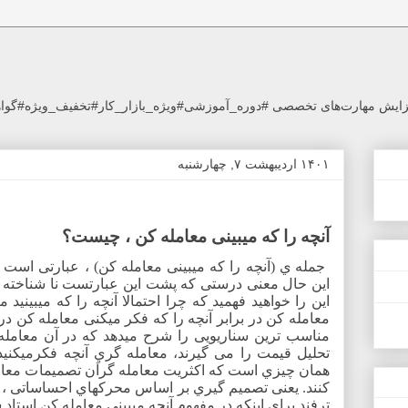
ای افزایش مهارت‌های تخصصی #دوره_آموزشی#ویژه_بازار_کار#تخفیف_ویژه#گوا
۱۴۰۱ اردیبهشت ۷, چهارشنبه
آنچه را که میبینی معامله کن ، چیست؟
جمله ي (آنچه را که میبینی معامله کن) ، عبارتی است 
این حال معنی درستی که پشت این عبارتست نا شناخته ما
این را خواهید فهمید که چرا احتمالا آنچه را که میبینید م
معامله کن در برابر آنچه را که فکر میکنی معامله کن در
مناسب ترین سناریویی را شرح میدهد که در آن معامله
تحلیل قیمت را می گیرند، معامله گريِ آنچه فکرمیکنید 
همان چیزي است که اکثریت معامله گران تصمیمات معامل
کنند. یعنی تصمیم گیري بر اساس محرکهاي احساساتی ، تک
ترفند براي اینکه در مفهوم آنچه میبینی معامله کن استاد 