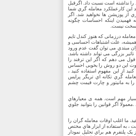
 را نداشته است نسبت داد. اگرقبل
د این کارعملکرد معامله گري شما
ري از پوزیشن ها نخواهید شد. اگر
که فهمیدن اینکه احساسات چگونه
م سخت نیست.
عامله درزمانی که هنوز کندل تایم
ه همیشه، علت اشتباهات احساسی و
ان مبتدي می توان گفت عدم ورود
اثیر بزرگی می تواند داشته باشد.
قول می دهم که اگر این ترفند را
تفاوت این دو روش را بخوبی احساس
ید از این مفهوم استفاده کنید ،
امله گري تکانه اي تریگر پرایس
را به مانیتور و چارت قیمت چشم
بسیار مهم است. همه ی معیارهاي
معمولا اگر قوانین را بتوانید جلوي
ید. ما اغلب اوقات معامله گران را
ت ، به استفاده از ابزار هاي مختص
یک پلتفرم هم براي تحلیل نمودار