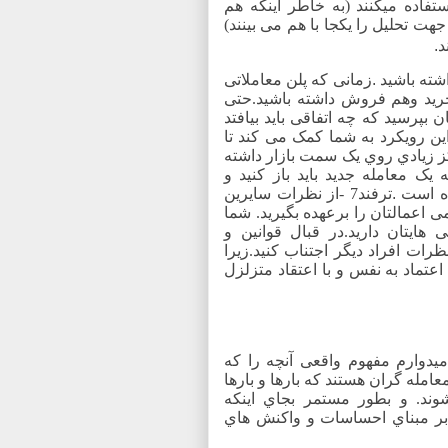
اده میکنند (به خاطر اینکه هم
تحلیل را یکجا با هم می بینند)
د
.
شته باشید
.
زمانی که پلن معاملاتی
خرید وهم فروش داشته باشید.حتی
بپرسید که چه اتفاقی باید بیافتد
ین رویکرد به شما کمک می کند تا
کز زیادي روي یک سمت بازار داشته
ک معامله جدید باید باز کنید و
ده است
.
ترفند7 -از نظرات سایرین
ی اعمالتان را برعهده بگیرید. شما
 هایتان دارید.در قبال قوانین و
رات افراد دیگر اجتناب کنید.زیرا
تماد به نفس و با اعتقاد متزلزل
یدوارم مفهوم واقعی آنچه را که
امله گران هستند که بارها و بارها
شوند. و بطور مستمر بجاي اینکه
 بر مبناي احساسات و واکنش هاي