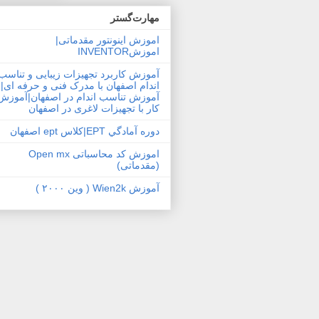
مهارت‌گستر
اموزش اینونتور مقدماتی|
اموزشINVENTOR
آموزش کاربرد تجهیزات زیبایی و تناسب
اندام اصفهان با مدرک فنی و حرفه ای|
آموزش تناسب اندام در اصفهان|آموزش
کار با تجهیزات لاغری در اصفهان
دوره آمادگي EPT|کلاس ept اصفهان
اموزش کد محاسباتی Open mx
(مقدماتی)
آموزش Wien2k ( وین ۲۰۰۰ )