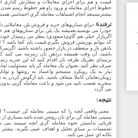
قیمت و هم براي اجراي معاملات و سقارش گذاري استف
خطوط اجراي معامله و ورود راو هم خطوط رسم شدن جهت 
بیشترمستعد انجام اشتباهات معامله گري احساسی هستن
ترفند6 -
براي سناریوهاي خرید و فروش پلن معاملاتی دا
خودرا می نویسید،همیشه یک پلن براي سناریوهاي هم 
اگربازار خیلی هم گاوي(صعودي) بنظر می رسیداز خودتان 
که بتوانم پوزیشن فروش بگیرم،قیمت باید کجا باشد ؟ ا
باذهن باز و منعطف در بازار حضور داشته باشید. اگرتمر
باشید، آن وقت همیشه درذهن تان زمزمه می کنید که ی
برمبناي نظریک طرفه تان اقدام کنید که این ضربه زنن
صرف نظر کنید
.
بعنوان یک معامله گر باید مسئولیت تمام
نیاز به یک رویکرد منسجم واعتماد به روشها و توانایی
رویکردهایتان کاملا شفاف باشید. باید ازگوش کردن به نظ
منجربه تعصب تایید می شود و باعث معامله گریی بدون اع
می گردد
نتیجه:
معنی واقعی آنچه را که میبینی معامله کن چیست؟ ام
میبینی معامله کن براي تان روشن شده باشد.بسیاري از مع
قربانی ندانستن نحوه معامله گري انچه میبینند می 
تصمیمات بر مبناي تحلیل و اهداف عینی بگیرند، بیشتر
تکانه اي عمل می کنند
.